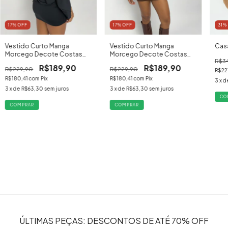
17
% OFF
31
%
17
% OFF
Vestido Curto Manga
Cas
Vestido Curto Manga
Morcego Decote Costas
Morcego Decote Costas
R$3
Marrom
Preto
R$189,90
R$189,90
R$229,90
R$229,90
R$22
R$180,41
com
Pix
R$180,41
com
Pix
3
x d
3
x de
R$63,30
sem juros
3
x de
R$63,30
sem juros
CO
COMPRAR
COMPRAR
ÚLTIMAS PEÇAS: DESCONTOS DE ATÉ 70% OFF