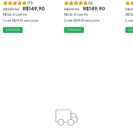
(71)
(6)
R$149,90
R$149,90
R$239,90
R$219,90
R$21
R$142,41
com
Pix
R$142,41
com
Pix
R$14
2
x de
R$74,95
sem juros
2
x de
R$74,95
sem juros
2
x d
COMPRAR
COMPRAR
CO