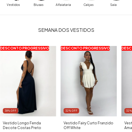
Vestidos
Blusas
Alfaiataria
Calças
Saia
SEMANA DOS VESTIDOS
DESCONTO PROGRESSIVO
DESCONTO PROGRESSIVO
DESC
38
% OFF
32
% OFF
32
%
Vestido Longo Fenda
Vestido Fairy Curto Franzido
Vest
Decote Costas Preto
Off White
Ama