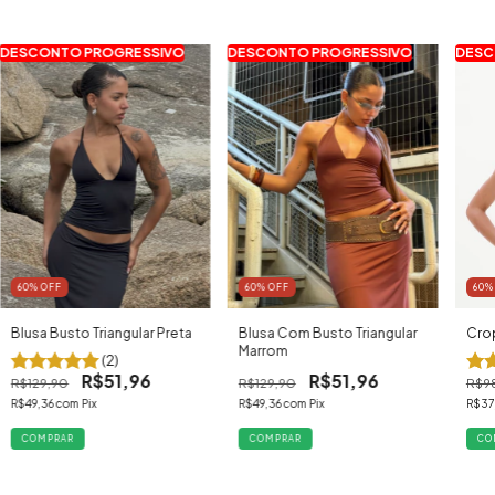
DESCONTO PROGRESSIVO
DESCONTO PROGRESSIVO
DESC
60
% OFF
60
%
60
% OFF
Blusa Com Busto Triangular
Cro
Blusa Busto Triangular Preta
Marrom
(2)
R$51,96
R$51,96
R$129,90
R$9
R$129,90
R$49,36
com
Pix
R$37
R$49,36
com
Pix
COMPRAR
CO
COMPRAR