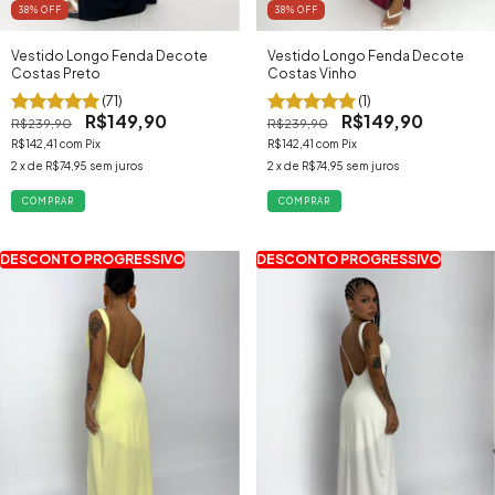
38
% OFF
38
% OFF
Vestido Longo Fenda Decote
Vestido Longo Fenda Decote
Costas Preto
Costas Vinho
(71)
(1)
R$149,90
R$149,90
R$239,90
R$239,90
R$142,41
com
Pix
R$142,41
com
Pix
2
x de
R$74,95
sem juros
2
x de
R$74,95
sem juros
COMPRAR
COMPRAR
DESCONTO PROGRESSIVO
DESCONTO PROGRESSIVO