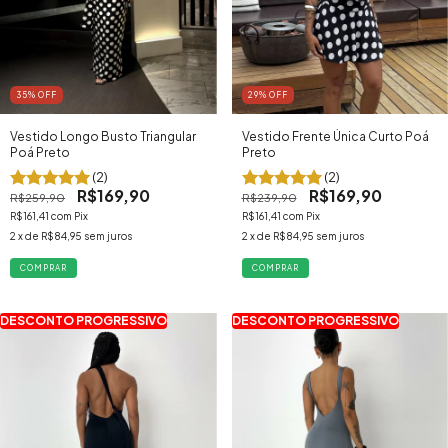
29
% OFF
35
% OFF
Vestido Frente Única Curto Poá
Vestido Longo Busto Triangular
Preto
Poá Preto
(2)
(2)
R$169,90
R$169,90
R$239,90
R$259,90
R$161,41
com
Pix
R$161,41
com
Pix
2
x de
R$84,95
sem juros
2
x de
R$84,95
sem juros
COMPRAR
COMPRAR
DESCONTO PROGRESSIVO
DESCONTO PROGRESSIVO