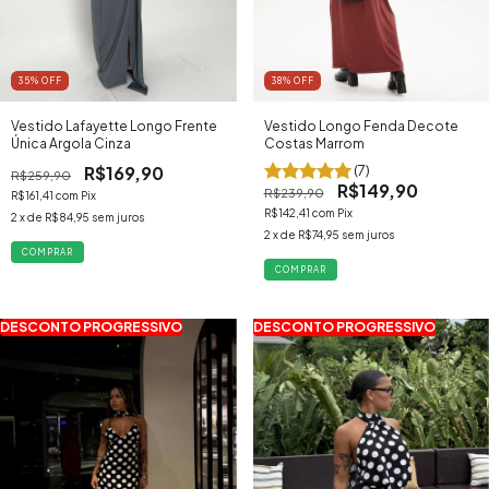
35
% OFF
38
% OFF
Vestido Lafayette Longo Frente
Vestido Longo Fenda Decote
Única Argola Cinza
Costas Marrom
R$169,90
(7)
R$259,90
R$149,90
R$239,90
R$161,41
com
Pix
R$142,41
com
Pix
2
x de
R$84,95
sem juros
2
x de
R$74,95
sem juros
COMPRAR
COMPRAR
DESCONTO PROGRESSIVO
DESCONTO PROGRESSIVO