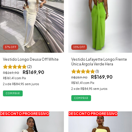
37
% OFF
35
% OFF
Vestido Longo Deusa Off White
Vestido Lafayette Longo Frente
Única Argola Verde Hera
(2)
R$169,90
(1)
R$269,90
R$169,90
R$259,90
R$161,41
com
Pix
R$161,41
com
Pix
2
x de
R$84,95
sem juros
2
x de
R$84,95
sem juros
COMPRAR
COMPRAR
DESCONTO PROGRESSIVO
DESCONTO PROGRESSIVO