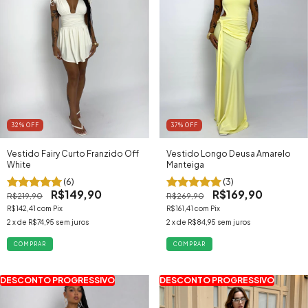
32
% OFF
37
% OFF
Vestido Fairy Curto Franzido Off
Vestido Longo Deusa Amarelo
White
Manteiga
(6)
(3)
R$149,90
R$169,90
R$219,90
R$269,90
R$142,41
com
Pix
R$161,41
com
Pix
2
x de
R$74,95
sem juros
2
x de
R$84,95
sem juros
COMPRAR
COMPRAR
DESCONTO PROGRESSIVO
DESCONTO PROGRESSIVO