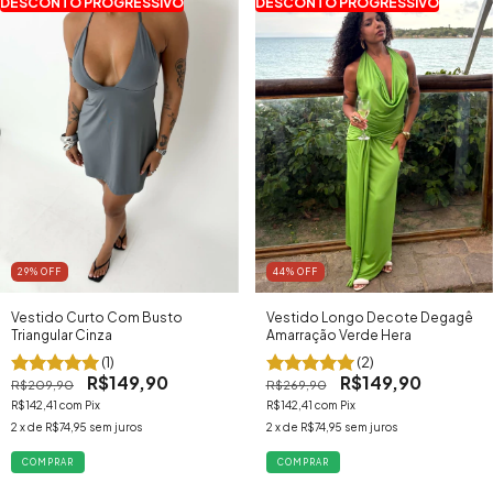
DESCONTO PROGRESSIVO
DESCONTO PROGRESSIVO
29
% OFF
44
% OFF
Vestido Curto Com Busto
Vestido Longo Decote Degagê
Triangular Cinza
Amarração Verde Hera
(1)
(2)
R$149,90
R$149,90
R$209,90
R$269,90
R$142,41
com
Pix
R$142,41
com
Pix
2
x de
R$74,95
sem juros
2
x de
R$74,95
sem juros
COMPRAR
COMPRAR