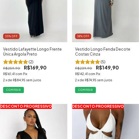
35
% OFF
38
% OFF
Vestido Lafayette Longo Frente
Vestido Longo Fenda Decote
Única Argola Preto
Costas Cinza
(2)
(5)
R$169,90
R$149,90
R$259,90
R$239,90
R$161,41
com
Pix
R$142,41
com
Pix
2
x de
R$84,95
sem juros
2
x de
R$74,95
sem juros
COMPRAR
COMPRAR
DESCONTO PROGRESSIVO
DESCONTO PROGRESSIVO