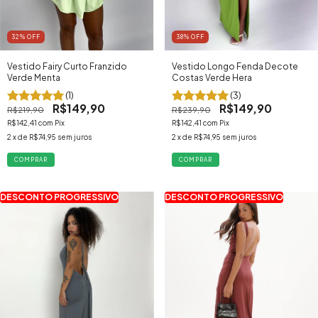
38
% OFF
32
% OFF
Vestido Longo Fenda Decote
Vestido Fairy Curto Franzido
Costas Verde Hera
Verde Menta
(3)
(1)
R$149,90
R$149,90
R$239,90
R$219,90
R$142,41
com
Pix
R$142,41
com
Pix
2
x de
R$74,95
sem juros
2
x de
R$74,95
sem juros
COMPRAR
COMPRAR
DESCONTO PROGRESSIVO
DESCONTO PROGRESSIVO