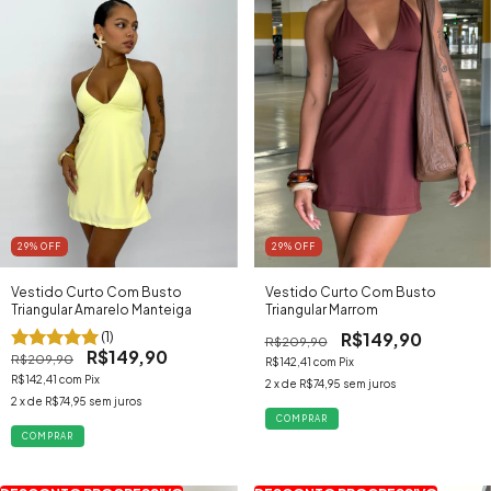
29
% OFF
29
% OFF
Vestido Curto Com Busto
Vestido Curto Com Busto
Triangular Marrom
Triangular Amarelo Manteiga
R$149,90
(1)
R$209,90
R$149,90
R$209,90
R$142,41
com
Pix
R$142,41
com
Pix
2
x de
R$74,95
sem juros
2
x de
R$74,95
sem juros
COMPRAR
COMPRAR