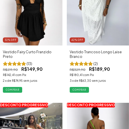
32
% OFF
42
% OFF
Vestido Fairy Curto Franzido
Vestido Trancoso Longo Laise
Preto
Branco
(13)
(2)
R$149,90
R$189,90
R$219,90
R$329,90
R$142,41
com
Pix
R$180,41
com
Pix
2
x de
R$74,95
sem juros
3
x de
R$63,30
sem juros
COMPRAR
COMPRAR
DESCONTO PROGRESSIVO
DESCONTO PROGRESSIVO