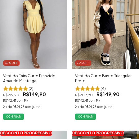
29
% OFF
32
% OFF
Vestido Curto Busto Triangular
Vestido Fairy Curto Franzido
Preto
Amarelo Manteiga
(4)
(2)
R$149,90
R$149,90
R$209,90
R$219,90
R$142,41
com
Pix
R$142,41
com
Pix
2
x de
R$74,95
sem juros
2
x de
R$74,95
sem juros
COMPRAR
COMPRAR
DESCONTO PROGRESSIVO
DESCONTO PROGRESSIVO